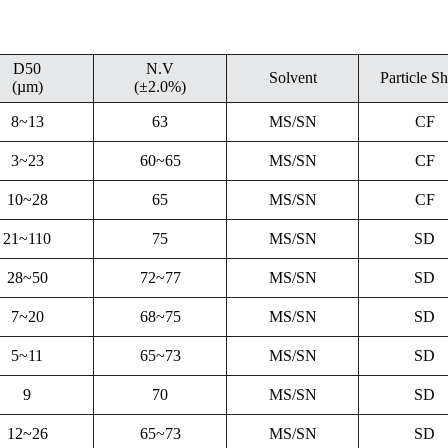
D50
N.V
Solvent
Particle S
(µm)
(±2.0%)
8~13
63
MS/SN
CF
3~23
60~65
MS/SN
CF
10~28
65
MS/SN
CF
21~110
75
MS/SN
SD
28~50
72~77
MS/SN
SD
7~20
68~75
MS/SN
SD
5~11
65~73
MS/SN
SD
9
70
MS/SN
SD
12~26
65~73
MS/SN
SD