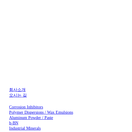
회사소개
오시는 길
Corrosion Inhibitors
Polymer Dispersions / Wax Emulsions
Aluminum Powder / Paste
h-BN
Industrial Minerals