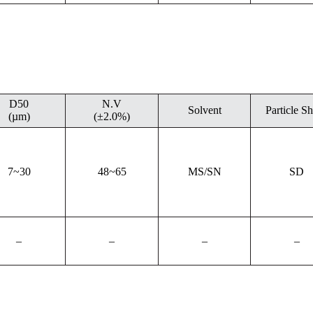
D50
N.V
Solvent
Particle S
(µm)
(±2.0%)
7~30
48~65
MS/SN
SD
–
–
–
–