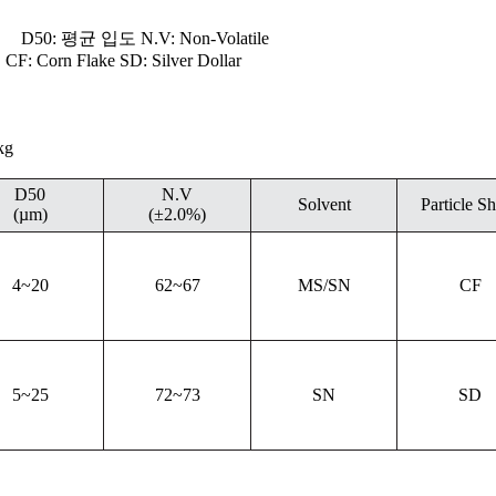
입도 N.V: Non-Volatile
 Flake SD: Silver Dollar
kg
D50
N.V
Solvent
Particle S
(µm)
(±2.0%)
4~20
62~67
MS/SN
CF
5~25
72~73
SN
SD