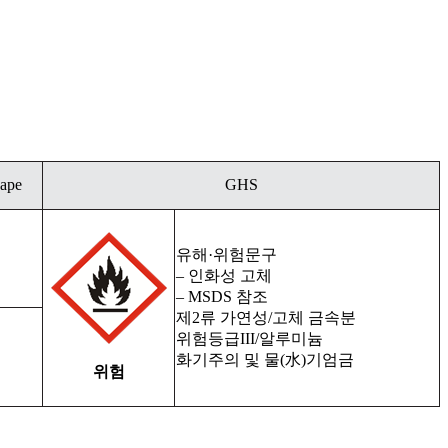
hape
GHS
유해·위험문구
– 인화성 고체
– MSDS 참조
제2류 가연성/고체 금속분
위험등급III/알루미늄
화기주의 및 물(水)기엄금
위험