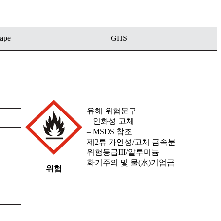
hape
GHS
유해·위험문구
– 인화성 고체
– MSDS 참조
제2류 가연성/고체 금속분
위험등급III/알루미늄
화기주의 및 물(水)기엄금
위험