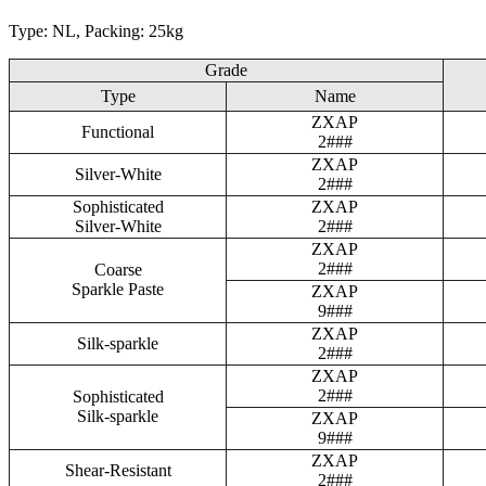
Type: NL, Packing: 25kg
Grade
Type
Name
ZXAP
Functional
2###
ZXAP
Silver-White
2###
Sophisticated
ZXAP
Silver-White
2###
ZXAP
2###
Coarse
Sparkle Paste
ZXAP
9###
ZXAP
Silk-sparkle
2###
ZXAP
2###
Sophisticated
Silk-sparkle
ZXAP
9###
ZXAP
Shear-Resistant
2###