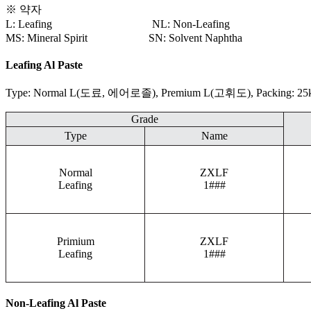
※ 약자
L: Leafing NL: Non-Leafing D50: 평균 
MS: Mineral Spirit SN: Solvent Naphtha CF: Corn
Leafing Al Paste
Type: Normal L(도료, 에어로졸), Premium L(고휘도), Packing: 25
Grade
Type
Name
Normal
ZXLF
Leafing
1###
Primium
ZXLF
Leafing
1###
Non-Leafing Al Paste