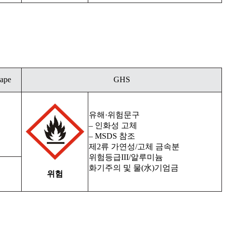
hape
GHS
유해·위험문구
– 인화성 고체
– MSDS 참조
제2류 가연성/고체 금속분
위험등급III/알루미늄
화기주의 및 물(水)기엄금
위험