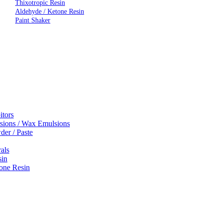
Thixotropic Resin
Aldehyde / Ketone Resin
Paint Shaker
itors
sions / Wax Emulsions
er / Paste
rals
sin
one Resin